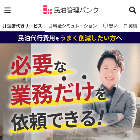
運営代行サービス
料金シミュレーション
想い
実績
民泊代行費用
うまく削減したい方
へ
を