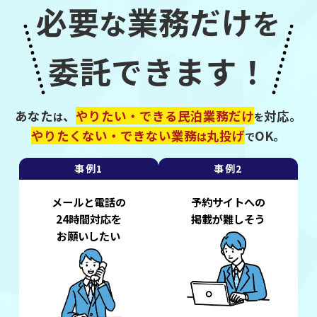
必要
業務だけ
な
を
委託できます！
あなた
、
やりたい・できる民泊業務だけ
対応。
は
を
やりたくない・できない業務
丸投げ
OK。
は
で
事例1
事例2
メールと電話の
予約サイトへの
24時間対応を
掲載が難しそう
お願いしたい