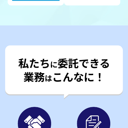
私たち
委託できる
に
業務
こんなに！
は