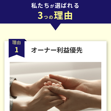
私たち
選ばれる
が
3
理由
つの
理由
1
オーナー利益優先