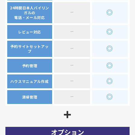
24時間日本人バイリン
−
◎
ガルの
電話・メール対応
−
◎
レビュー対応
予約サイトセットアッ
−
◎
プ
−
◎
予約管理
−
◎
ハウスマニュアル作成
−
◎
清掃管理
オプション