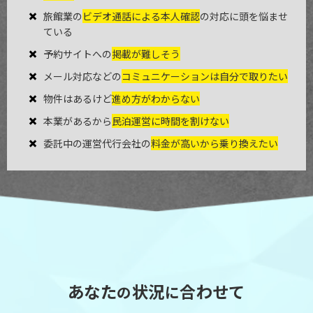
旅館業の
ビデオ通話による本人確認
の対応に頭を悩ませ
ている
予約サイトへの
掲載が難しそう
メール対応などの
コミュニケーションは自分で取りたい
物件はあるけど
進め方がわからない
本業があるから
民泊運営に時間を割けない
委託中の運営代行会社の
料金が高いから乗り換えたい
あなた
状況
合わせて
の
に