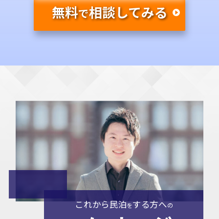
無料
相談してみる
で
これから民泊
する方へ
を
の