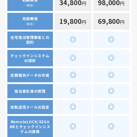
34,800
98,000
円
円
（税別）
月額費用
19,800
69,800
円
円
（税別）
住宅宿泊管理業者との
◎
◎
契約
チェックインシステム
◎
◎
の提供
◎
◎
定期報告データの作成
◎
◎
宿泊者名簿の管理
◎
◎
自動送信メールの設定
RemoteLOCK/SESA
◎
◎
MEとチェックインシス
テムの連携