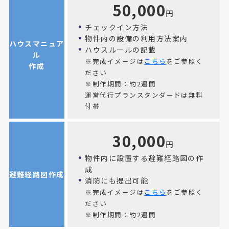
50,000
円
チェックイン方法
物件内の設備の利用方法案内
ハウスマニュア
ハウスルールの記載
ル
※完成イメージは
こちら
をご参照く
作成
ださい
※制作期間：約2週間
運営代行プランスタンダードは無料
付帯
30,000
円
物件内に設置する避難経路図の作
成
避難経路図作成
消防にも提出可能
※完成イメージは
こちら
をご参照く
ださい
※制作期間：約2週間