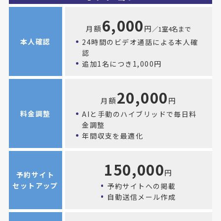
6,000
月額
円
／1室4名まで
本人確認
24時間のビデオ通話による本人確
認
追加1名につき1,000円
20,000
月額
円
料金調整
AIと手動のハイブリッドで毎日料
金調整
年間収支を最適化
150,000
円
予約サイト
セットアップ
予約サイトへの掲載
自動送信メール作成